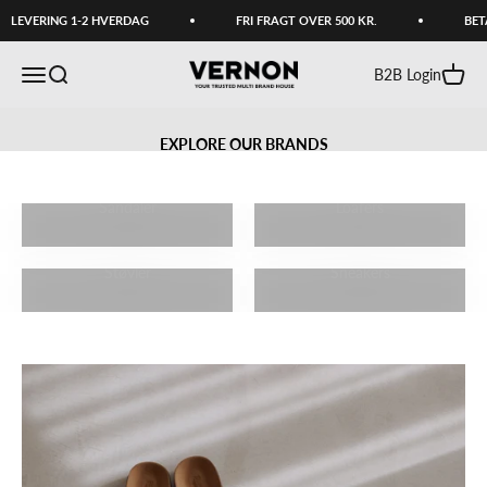
Spring til indhold
LEVERING 1-2 HVERDAG
FRI FRAGT OVER 500 KR.
BETA
WELCOME TO VERNON
Vernon
Menu
Søg
Kurv
B2B Login
EXPLORE OUR BRANDS
Sandaler
Loafers
Støvler
Sneakers